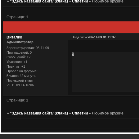
»
"Здесь названия сайта"(клана)
»
Сплетни
»
Любимое оружие
Страница:
1
Виталик
Поделиться
06-11-09 01:11:37
Администратор
Зарегистрирован
: 05-11-09
Приглашений:
0
0
Сообщений:
12
Уважение:
+1
Позитив:
+1
Провел на форуме:
5 часов 42 минуты
Последний визит:
29-11-09 14:16:06
Страница:
1
»
"Здесь названия сайта"(клана)
»
Сплетни
»
Любимое оружие