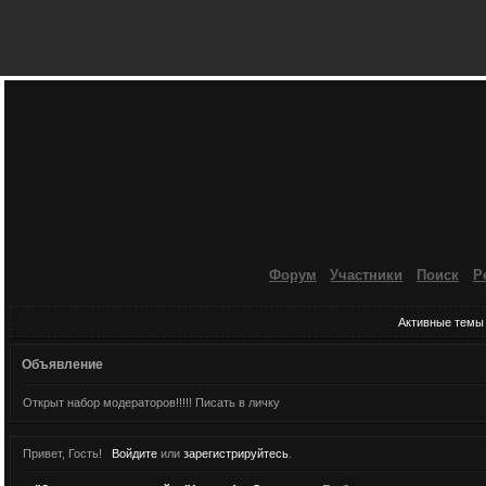
Форум
Участники
Поиск
Р
Активные темы
Объявление
Открыт набор модераторов!!!!! Писать в личку
Привет, Гость!
Войдите
или
зарегистрируйтесь
.