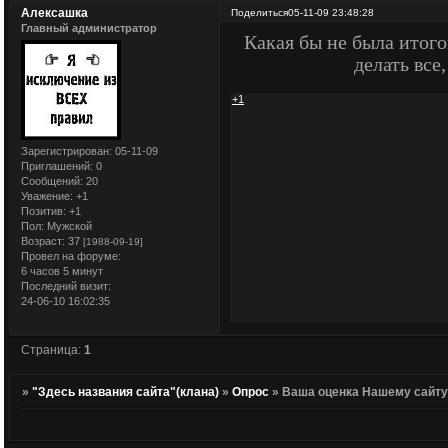
Алексашка
Поделиться
05-11-09 23:48:28
Главный администратор
Какая бы не была итог
делать все
+1
Зарегистрирован
: 05-11-09
Приглашений:
0
Сообщений:
20
Уважение:
+1
Позитив:
+1
Пол:
Мужской
Возраст:
37
[1988-09-19]
Провел на форуме:
6 часов 5 минут
Последний визит:
24-06-10 16:02:35
Страница:
1
»
"Здесь названия сайта"(клана)
»
Опрос
»
Ваша оценка Нашему сайт