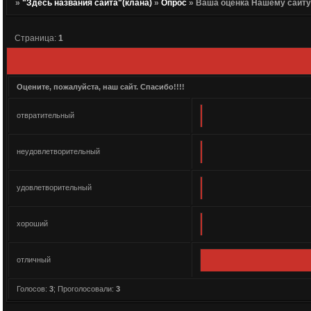
»
"Здесь названия сайта"(клана)
»
Опрос
»
Ваша оценка Нашему сайт
Страница:
1
Оцените, пожалуйста, наш сайт. Спасибо!!!!
отвратительный
неудовлетворительный
удовлетворительный
хороший
отличный
Голосов:
3
;
Проголосовали:
3