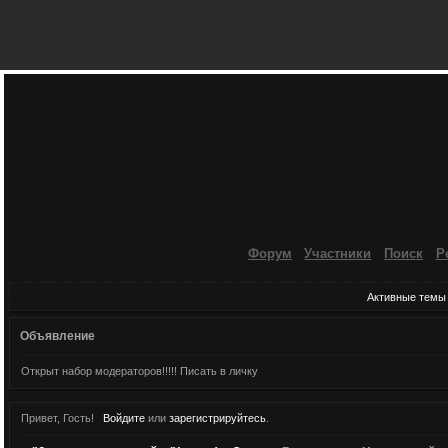
Форум
Участники
Поиск
Р
Активные темы
Объявление
Открыт набор модераторов!!!!! Писать в личку
Привет, Гость!
Войдите
или
зарегистрируйтесь
.