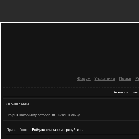
Форум
Участники
Поиск
Р
Активные темы
Объявление
Открыт набор модераторов!!!!! Писать в личку
Привет, Гость!
Войдите
или
зарегистрируйтесь
.