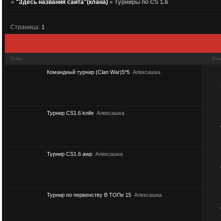
»
"Здесь названия сайта"(клана)
»
Турниры по CS 1.6
Страница:
1
Тема
Отв
Командный турнир (Clan War)5*5
Алексашка
Турнир CS1.6 knife
Алексашка
Турнир CS1.6 awp
Алексашка
Турнир по первенству В ТОПе 15
Алексашка